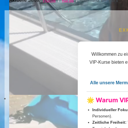
Aktuelle Seite:
Home
Kurse
Mermaid VIP Kurs
EX
Willkommen zu ein
VIP-Kurse bieten e
Alle unsere Merm
🌟 Warum VI
Individueller Foku
Personen).
Zeitliche Freiheit: