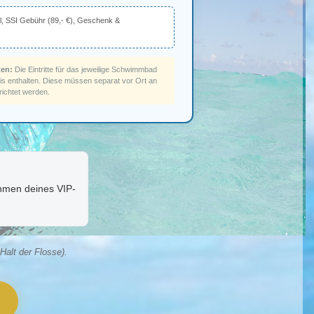
al, SSI Gebühr (89,- €), Geschenk &
ten:
Die Eintritte für das jeweilige Schwimmbad
s enthalten. Diese müssen separat vor Ort an
ichtet werden.
hmen deines VIP-
alt der Flosse).