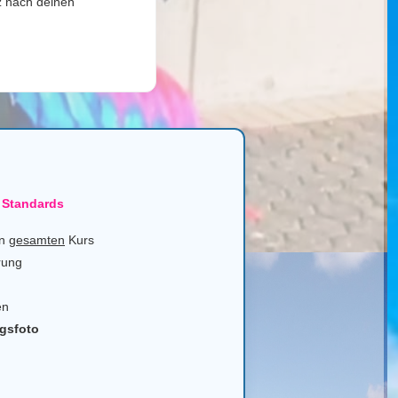
z nach deinen
 Standards
en
gesamten
Kurs
rung
en
ngsfoto