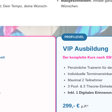
Maßgeschneidert:
Inhalte gan
t:
Dein Tempo, deine Wunsch-
Wünschen.
PROFI-LEVEL
VIP Ausbildung
eit
Der komplette Kurs nach SSI
Persönliche Trainerin für d
Individuelle Terminvereinba
Maximal 2 Teilnehmer
3 Pool- & 3 Theorie-Einheit
h
Inkl. 1 Digitales Erinneru
299,- €
p.P.*