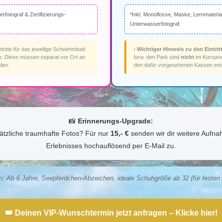
fotograf & Zertifizierungs-
*Inkl. Monoflosse, Maske, Lernmateri
Unterwasserfotograf.
ntritte für das jeweilige Schwimmbad
ℹ️
Wichtiger Hinweis zu den Eintrit
n. Diese müssen separat vor Ort an
bzw. den Park sind
nicht
im Kursprei
den.
den dafür vorgesehenen Kassen entr
📸
Erinnerungs-Upgrade:
ätzliche traumhafte Fotos? Für nur
15,- €
senden wir dir weitere Aufna
Erlebnisses hochauflösend per E-Mail zu.
: Ab 6 Jahre, Seepferdchen-Abzeichen, ideale Schuhgröße ab 32 (für festen H
👑 Deinen VIP-Wunschtermin jetzt anfragen – Klicke hier!