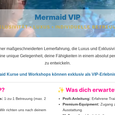
Mermaid VIP
KLUSIVITÄT • LUXUS • INDIVIDUELLE BETREU
er maßgeschneiderten Lernerfahrung, die Luxus und Exklusivit
ine unique Gelegenheit, deine Fähigkeiten in einem absolut 
zu entwickeln.
aid Kurse und Workshops können exklusiv als VIP-Erlebni
P?
✨ Was dich erwarte
s:
1-zu-1 Betreuung (max. 2
Profi-Anleitung:
Erfahrene Trai
Premium-Equipment:
Zugang z
Wir richten uns nach deinem
Ausstattung.