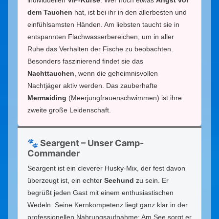
individuellen
VIP-Kurse
. Wer noch etwas
Angst vor
dem Tauchen
hat, ist bei ihr in den allerbesten und
einfühlsamsten Händen. Am liebsten taucht sie in
entspannten Flachwasserbereichen, um in aller
Ruhe das Verhalten der Fische zu beobachten.
Besonders faszinierend findet sie das
Nachttauchen
, wenn die geheimnisvollen
Nachtjäger aktiv werden. Das zauberhafte
Mermaiding
(Meerjungfrauenschwimmen) ist ihre
zweite große Leidenschaft.
🐾 Seargent – Unser Camp-
Commander
Seargent ist ein cleverer Husky-Mix, der fest davon
überzeugt ist, ein echter
Seehund
zu sein. Er
begrüßt jeden Gast mit einem enthusiastischen
Wedeln. Seine Kernkompetenz liegt ganz klar in der
professionellen Nahrungsaufnahme: Am See sorgt er