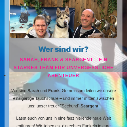
Wer sind wir?
SARAH, FRANK & SEARGENT – EIN
STARKES TEAM FÜR UNVERGESSLICHE
ABENTEUER
Wir sind
Sarah
und
Frank
. Gemeinsam leiten wir unsere
einzigartige Tauchschule – und immer mitten zwischen
uns: unser treuer "Seehund"
Seargent
.
Lasst euch von uns in eine faszinierende neue Welt
entführen! Wir lieben es, ein echtes Funkeln in eure