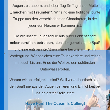
Augen zu zaubern, und leben Tag für Tag unser Motto
„Tauchen mit Freunden“
. Wir sind eine fröhliche, bunte
Truppe aus den verschiedensten Charakteren, in der
jeder von Herzen willkommen ist.
Da wir unsere Tauchschule aus purer Leidenschaft
nebenberuflich betreiben
, steht der gemeinsame Spaß
und eine entspannte Atmosphäre bei uns immer im
Vordergrund. Wir begleiten eure Tauchkarriere und reisen
mit euch bis ans Ende der Welt zu den schönsten
Unterwasserorten.
Warum wir so erfolgreich sind? Weil wir authentisch sind,
den Spaß nie aus den Augen verlieren und Ehrlichkeit bei
uns an erster Stelle steht.
Have Fun! The Ocean Is Calling!