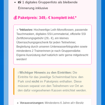
📸 1 digitales Gruppenfoto als bleibende
Erinnerung inklusive
💰 Paketpreis: 349,- € komplett inkl.*
⭐
*Inklusive:
Hochwertige Leih-Monoflossen, passende
Tauchmasken, digitales SSI-Lernmaterial, offizielle SSI
Zertifizierungsgebühr (29,- €), ein kleines
Überraschungsgeschenk für jeden Teilnehmer,
Begleitung durch unseren Unterwasserfotografen sowie
mindestens 2 Trainerinnen je nach Gruppenstärke.
Eigene Ausrüstung darf natürlich sehr gerne mitgebracht
werden!
ℹ️
Wichtiger Hinweis zu den Eintritten:
Die
Eintritte für das jeweilige Schwimmbad bzw. den
Park sind
nicht
im Paketpreis enthalten. Diese
müssen separat von den Teilnehmern vor Ort an
den dafür vorgesehenen Kassen entrichtet werden.
🔹
Voraussetzungen:
Mindestens 6 Jahre alt • Besitz