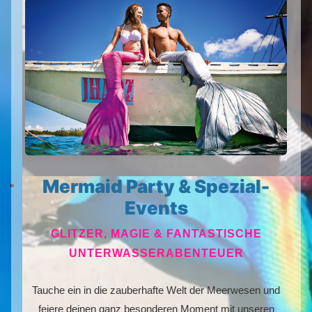
Image © SSI, Wie Shang
Mermaid Party & Spezial-
Events
GLITZER, MAGIE & FANTASTISCHE
UNTERWASSERABENTEUER
Tauche ein in die zauberhafte Welt der Meerwesen und
feiere deinen ganz besonderen Moment mit unseren