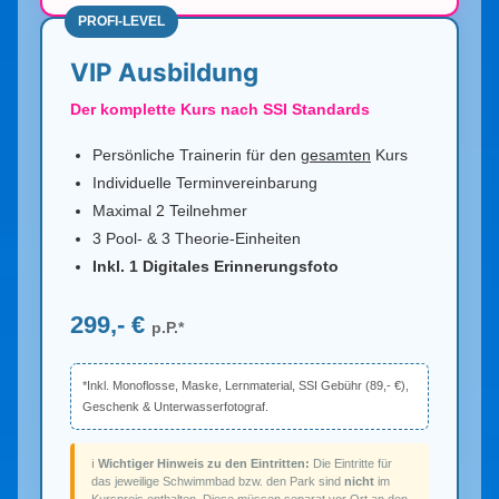
PROFI-LEVEL
VIP Ausbildung
Der komplette Kurs nach SSI Standards
Persönliche Trainerin für den
gesamten
Kurs
Individuelle Terminvereinbarung
Maximal 2 Teilnehmer
3 Pool- & 3 Theorie-Einheiten
Inkl. 1 Digitales Erinnerungsfoto
299,- €
p.P.*
*Inkl. Monoflosse, Maske, Lernmaterial, SSI Gebühr (89,- €),
Geschenk & Unterwasserfotograf.
ℹ️
Wichtiger Hinweis zu den Eintritten:
Die Eintritte für
das jeweilige Schwimmbad bzw. den Park sind
nicht
im
Kurspreis enthalten. Diese müssen separat vor Ort an den