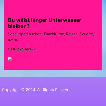
Du willst länger Unterwasser
bleiben?
Schnuppertauchen, Tauchkurse, Reisen, Service,
u.v.m.
>>Klicke hier<<
Copyright © 2024. All Rights Reserved.