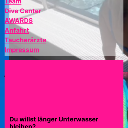
Team
Dive Center
AWARDS
Anfahrt
Taucherärzte
Impressum
Du willst länger Unterwasser
bleiben?